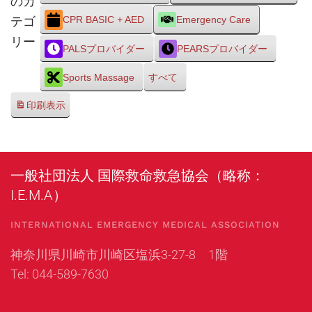
のカ
テゴ
CPR BASIC + AED
Emergency Care
リー
PALSプロバイダー
PEARSプロバイダー
Sports Massage
すべて
印刷
表示
一般社団法人 国際救命救急協会（略称：
I.E.M.A）
INTERNATIONAL EMERGENCY MEDICAL ASSOCIATION
神奈川県川崎市川崎区塩浜3-27-8 1階
Tel: 044-589-7630