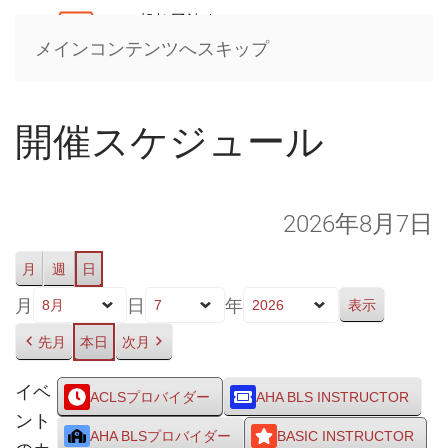
メインコンテンツへスキップ
開催スケジュール
2026年8月7日
月
週
日
月
日
年
先月
本日
次月
イベ
ACLSプロバイダー
AHA BLS INSTRUCTOR
ント
AHA BLSプロバイダー
BASIC INSTRUCTOR