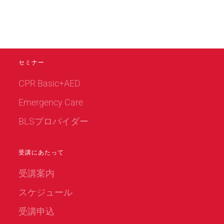
セミナー
CPR Basic+AED
Emergency Care
BLSプロバイダー
受講にあたって
受講案内
スケジュール
受講申込