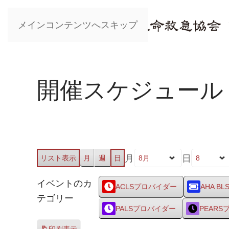
メインコンテンツへスキップ
開催スケジュール
月
日
リスト
表示
月
週
日
イベントのカ
ACLSプロバイダー
AHA BL
テゴリー
PALSプロバイダー
PEAR