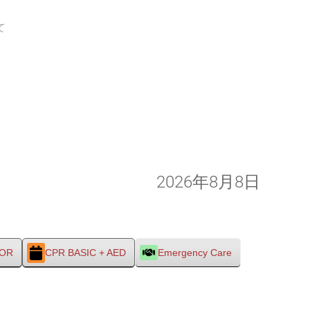
て
2026年8月8日
TOR
CPR BASIC + AED
Emergency Care