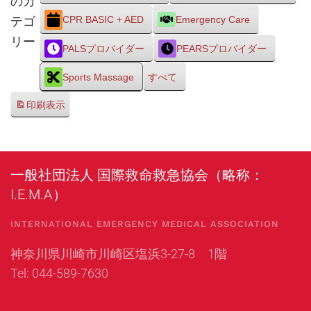
のカ
テゴ
CPR BASIC + AED
Emergency Care
リー
PALSプロバイダー
PEARSプロバイダー
Sports Massage
すべて
印刷
表示
一般社団法人 国際救命救急協会（略称：
I.E.M.A）
INTERNATIONAL EMERGENCY MEDICAL ASSOCIATION
神奈川県川崎市川崎区塩浜3-27-8 1階
Tel: 044-589-7630