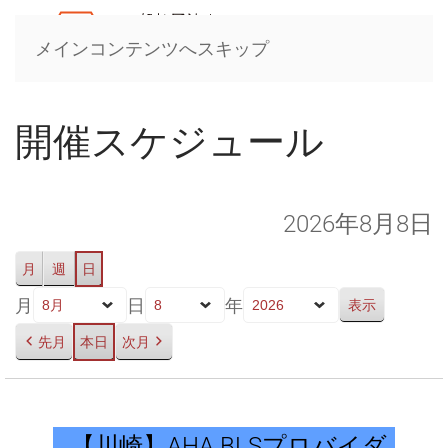
メインコンテンツへスキップ
開催スケジュール
2026年8月8日
月
週
日
月
日
年
先月
本日
次月
【川
崎】
【川崎】AHA BLSプロバイダ