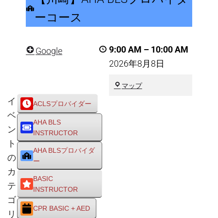
AHA
ーコース
BLS
プ
9:00 AM
–
10:00 AM
Google
ロ
2026年8月8日
バ
イ
川
マップ
ダ
崎
イ
ACLSプロバイダー
市
ー
ベ
川
コ
AHA BLS
崎
ン
INSTRUCTOR
ー
区
ト
ス
AHA BLSプロバイダ
の
ー
カ
BASIC
テ
INSTRUCTOR
ゴ
CPR BASIC + AED
リ