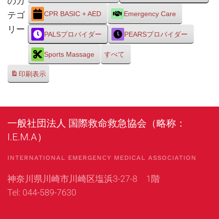
のカ
テゴ
CPR BASIC + AED
Emergency Care
リー
PALSプロバイダー
PEARSプロバイダー
Sports Massage
すべて
印刷
表示
一般社団法人 国際救命救急協会（略称：
I.E.M.A）
INTERNATIONAL EMERGENCY MEDICAL ASSOCIATION
神奈川県川崎市川崎区塩浜3-27-8 1階
Tel: 044-589-7630