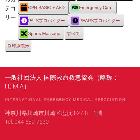
テゴ
CPR BASIC + AED
Emergency Care
リー
PALSプロバイダー
PEARSプロバイダー
Sports Massage
すべて
印刷
表示
一般社団法人 国際救命救急協会（略称：
I.E.M.A）
INTERNATIONAL EMERGENCY MEDICAL ASSOCIATION
神奈川県川崎市川崎区塩浜3-27-8 1階
Tel: 044-589-7630