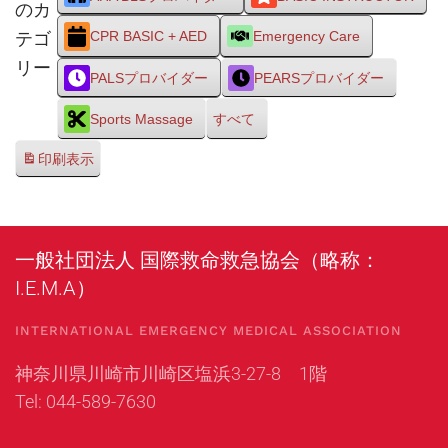
のカ
テゴ
CPR BASIC + AED
Emergency Care
リー
PALSプロバイダー
PEARSプロバイダー
Sports Massage
すべて
印刷
表示
一般社団法人 国際救命救急協会（略称：
I.E.M.A）
INTERNATIONAL EMERGENCY MEDICAL ASSOCIATION
神奈川県川崎市川崎区塩浜3-27-8 1階
Tel: 044-589-7630