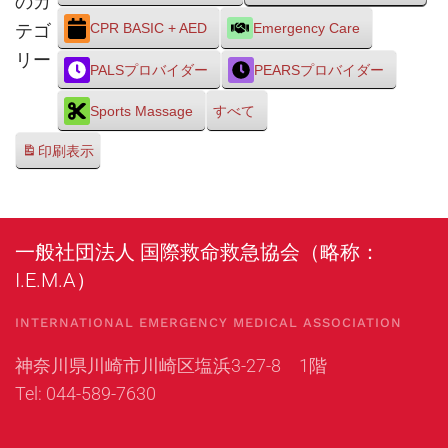
のカ
テゴ
CPR BASIC + AED
Emergency Care
リー
PALSプロバイダー
PEARSプロバイダー
Sports Massage
すべて
印刷
表示
一般社団法人 国際救命救急協会（略称：
I.E.M.A）
INTERNATIONAL EMERGENCY MEDICAL ASSOCIATION
神奈川県川崎市川崎区塩浜3-27-8 1階
Tel: 044-589-7630