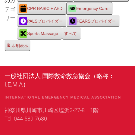
のカ
テゴ
CPR BASIC + AED
Emergency Care
リー
PALSプロバイダー
PEARSプロバイダー
Sports Massage
すべて
印刷
表示
一般社団法人 国際救命救急協会（略称：
I.E.M.A）
INTERNATIONAL EMERGENCY MEDICAL ASSOCIATION
神奈川県川崎市川崎区塩浜3-27-8 1階
Tel: 044-589-7630