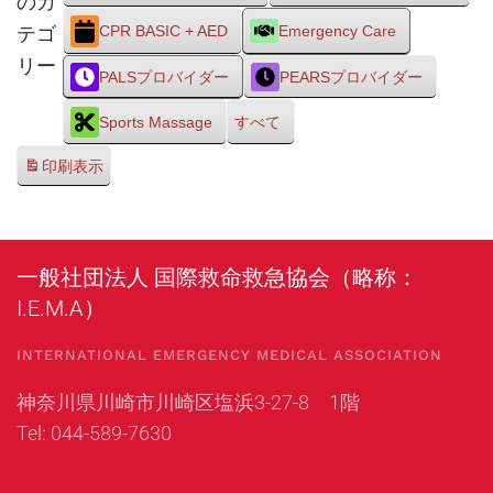
のカ
テゴ
CPR BASIC + AED
Emergency Care
リー
PALSプロバイダー
PEARSプロバイダー
Sports Massage
すべて
印刷
表示
一般社団法人 国際救命救急協会（略称：
I.E.M.A）
INTERNATIONAL EMERGENCY MEDICAL ASSOCIATION
神奈川県川崎市川崎区塩浜3-27-8 1階
Tel: 044-589-7630