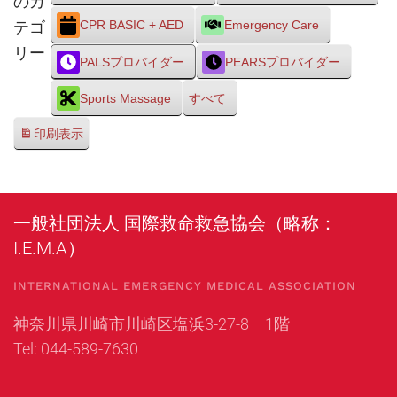
のカ
テゴ
CPR BASIC + AED
Emergency Care
リー
PALSプロバイダー
PEARSプロバイダー
Sports Massage
すべて
印刷
表示
一般社団法人 国際救命救急協会（略称：
I.E.M.A）
INTERNATIONAL EMERGENCY MEDICAL ASSOCIATION
神奈川県川崎市川崎区塩浜3-27-8 1階
Tel: 044-589-7630