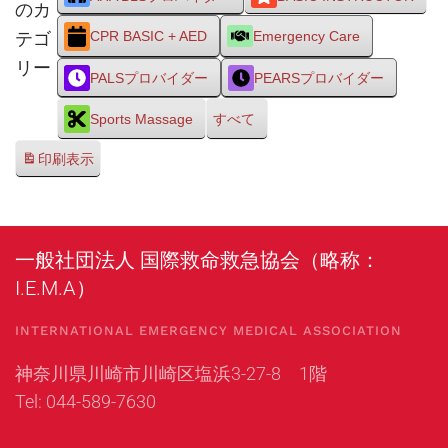
のカ
テゴ
CPR BASIC + AED
Emergency Care
リー
PALSプロバイダー
PEARSプロバイダー
Sports Massage
すべて
印刷
表示
一般社団法人 国際救命救急協会（略称：
I.E.M.A）
INTERNATIONAL EMERGENCY MEDICAL ASSOCIATION
神奈川県川崎市川崎区塩浜3-27-8 1階
Tel: 044-589-7630