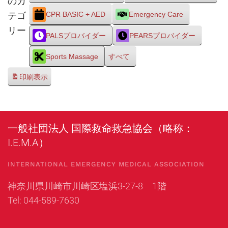
のカ
テゴ
CPR BASIC + AED
Emergency Care
リー
PALSプロバイダー
PEARSプロバイダー
Sports Massage
すべて
印刷
表示
一般社団法人 国際救命救急協会（略称：
I.E.M.A）
INTERNATIONAL EMERGENCY MEDICAL ASSOCIATION
神奈川県川崎市川崎区塩浜3-27-8 1階
Tel: 044-589-7630